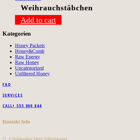
Weihrauchstäbchen
Add to cart
Kategorien
Honey Packets
Honey&Comb
Raw Energy
Raw Honey
Uncategorized
Unfiltered Honey
FAQ
SERVICES
CALL+ 555 000 844
Kontakt Info
Christopher Hetz Altenberger